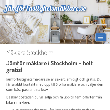
Jämför
Fastighetsmäklare.se
Togg
navi
Mäklare Stockholm
Jämför mäklare i Stockholm – helt
gratis!
Jämförfastighetsmäklare.se är säkert, smidigt och gratis. Du
får snabbt kontakt med upp till 5 olika mäklare och väljer den
som bäst passar dina krav.
Beskriv bostaden du vill sälja och få upp till fem offerter från
lokala mäklare.
Vi matchar det mot våra kvalitetssäkrade mäklare.