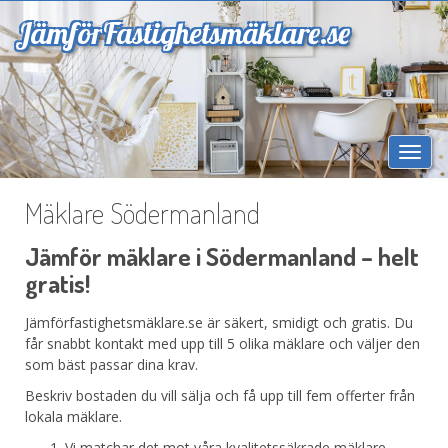
Jämför
Fastighetsmäklare.se
Togg
navi
Mäklare Södermanland
Jämför mäklare i Södermanland – helt
gratis!
Jämförfastighetsmäklare.se är säkert, smidigt och gratis. Du
får snabbt kontakt med upp till 5 olika mäklare och väljer den
som bäst passar dina krav.
Beskriv bostaden du vill sälja och få upp till fem offerter från
lokala mäklare.
Vi matchar det mot våra kvalitetssäkrade mäklare.