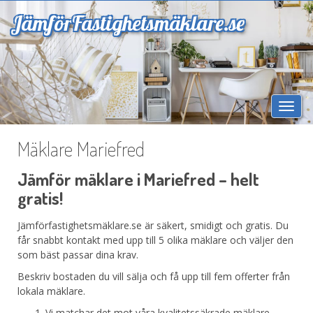
Jämför
Fastighetsmäklare.se
Togg
navi
Mäklare Mariefred
Jämför mäklare i Mariefred – helt
gratis!
Jämförfastighetsmäklare.se är säkert, smidigt och gratis. Du
får snabbt kontakt med upp till 5 olika mäklare och väljer den
som bäst passar dina krav.
Beskriv bostaden du vill sälja och få upp till fem offerter från
lokala mäklare.
Vi matchar det mot våra kvalitetssäkrade mäklare.