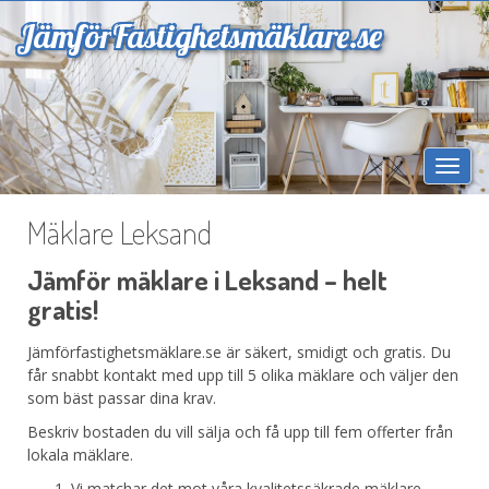
Jämför
Fastighetsmäklare.se
Togg
navi
Mäklare Leksand
Jämför mäklare i Leksand – helt
gratis!
Jämförfastighetsmäklare.se är säkert, smidigt och gratis. Du
får snabbt kontakt med upp till 5 olika mäklare och väljer den
som bäst passar dina krav.
Beskriv bostaden du vill sälja och få upp till fem offerter från
lokala mäklare.
Vi matchar det mot våra kvalitetssäkrade mäklare.