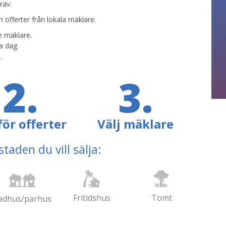
rav.
m offerter från lokala mäklare.
e mäklare.
a dag.
.
2.
3.
ör offerter
Välj mäklare
taden du vill sälja:
Fritidshus
Tomt
adhus/parhus