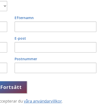
Efternamn
E-post
Postnummer
Fortsätt
accepterar du
våra användarvillkor
.