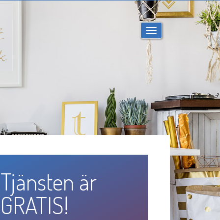
Toggla
navigering
Tjänsten är
GRATIS!