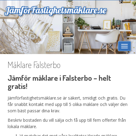
Jämför
Fastighetsmäklare.se
Togg
navi
Mäklare Falsterbo
Jämför mäklare i Falsterbo – helt
gratis!
Jämförfastighetsmäklare.se är säkert, smidigt och gratis. Du
får snabbt kontakt med upp till 5 olika mäklare och väljer den
som bäst passar dina krav.
Beskriv bostaden du vill sälja och få upp till fem offerter från
lokala mäklare.
Vi matchar det mot våra kvalitetssäkrade mäklare.