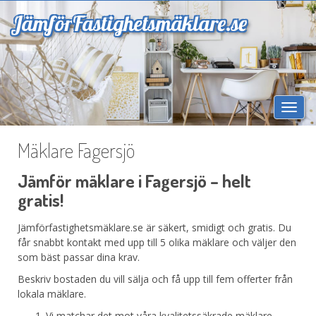
Jämför
Fastighetsmäklare.se
Togg
navi
Mäklare Fagersjö
Jämför mäklare i Fagersjö – helt
gratis!
Jämförfastighetsmäklare.se är säkert, smidigt och gratis. Du
får snabbt kontakt med upp till 5 olika mäklare och väljer den
som bäst passar dina krav.
Beskriv bostaden du vill sälja och få upp till fem offerter från
lokala mäklare.
Vi matchar det mot våra kvalitetssäkrade mäklare.