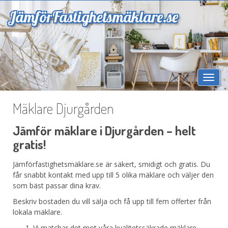
Jämför
Fastighetsmäklare.se
Togg
navi
Mäklare Djurgården
Jämför mäklare i Djurgården – helt
gratis!
Jämförfastighetsmäklare.se är säkert, smidigt och gratis. Du
får snabbt kontakt med upp till 5 olika mäklare och väljer den
som bäst passar dina krav.
Beskriv bostaden du vill sälja och få upp till fem offerter från
lokala mäklare.
Vi matchar det mot våra kvalitetssäkrade mäklare.